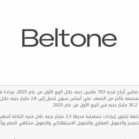
حسبما ذكرت الشركة في بيان صحفي كما ارتف
لتخصيم والتمويل العقاري والتمويل الاستهلاكي والتمويل متناهي الصغر ورأ