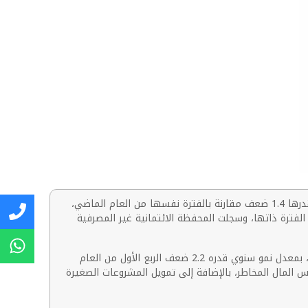
استهلت شركة بلتون القابضة العام بنتائج قياسية، إذ حققت صافي أرباح قدره 703 ملايين جنيه خلال الربع الأول من عام 2025، بزيادة قدرها 1.4 ضعف مقارنة بالفترة نفسها من العام الماضي،
عت الإيرادات المجمعة بأكثر من الضعف على أساس سنوي لتصل إلى 2.8 مليار جنيه خلال الفترة ذاتها، وسجلت المحفظة الائتمانية غير المصرفية
محفزات النمو: حققت منصة الأنشطة المالية غير المصرفية التابعة لبلتون إيرادات تشغيلية قدرها 2.3 مليار جنيه خلال فترة الثلاثة أشهر، بمعدل نمو سنوي قدره 2.2 ضعف الربع الأول من العام
س المال المخاطر، بالإضافة إلى تمويل المشروعات الصغيرة