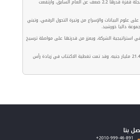
جاء صافي الربح أيضا مدعوما بالإيرادات التشغيلية لمنصة بنك الاستثمار التابعة لبلتون، التي بلغت 531 مليون جنيه خلال الربع الأول، مسجلة قفزة قدرها 2.2 ضعف عن العام السابق. وارتفعت
على علوم البيانات والإسراع من وتيرة التحول الرقمي، وتبني
موعة داليا خورشيد.
ادة رأسمالها بقيمة 10.5 مليار جنيه في أبريل 2025 يعكس ثقة المساهمين في استراتيجية الشركة، ويعزز من قدرتها على مواصلة ترسيخ
تذكر- أتمت بلتون القابضة زيادة رأسمال ثانية ضخمة بقيمة 10.5 مليار جنيه الشهر الماضي، ليصل بذلك إجمالي رأس المال المدفوع إلى 21.4 مليار جنيه. وقد تمت تغطية الاكتتاب في زيادة رأس
صل بنا
+2010-999-46-891