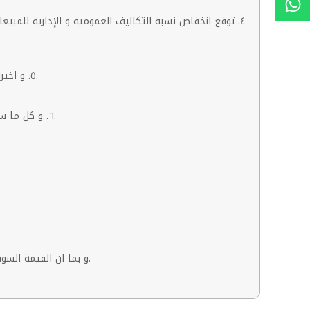
٥. و اخيرا، انخفاض تكلفة التمويل (حوالي ١.٦ مليار جنيه في ٢٠٢٤) بسبب انخفاض اسعار الفائدة الي أدني معدلاتها في ثلاث سنوات في ٢٠٢٦.
٦. و كل ما سبق أعلاه لم ياخذ في الاعتبار إمكانية بيع أصول غير تشغيلية و هما مستشفي الشروق و مبني في منطقة الهرم بأكثر من مليار جنيه.
و بما ان الفيمة السوقية لابن سينا تساوي ٩ مليار جنيه حاليا، فإن مضاعف ربحية ٢٠٢٦ = ٤.٥ مرة و هو اقل من مضاعف ربحية شركة لا تنمو مطلقا الي الأبد.