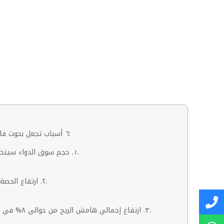
٦ أسباب تجعل بحوث فاروس تتوقع طفرة السهم بأكثر من ٥٠% في اقل من ١٢ شهر – ان شاء الله – و نادرا ما تجتمع هذه الأسباب في شركة خلال عام واحد:
١. حجم سوق الدواء سيتخطي حاجز ال٤٠٠ مليار جنيه شامل هامش الصيدليات في ٢٠٢٦ بسبب اكتمال تسعير ما تبقي من انواع الدواء المختلفة و تعافي الانتاج.
٢. ارتفاع الحصة السوقية للشركة في عام ٢٠٢٦ الي حوالي ٣٣-٣٤% من ٣١% في عام ٢٠٢٤ نظرا لانحسار تواجد منافس قوي بعد تعرضه للتعثر المالي.
٣. ارتفاع إجمالي هامش الريح من حوالي ٨% في ٢٠٢٤ الي حوالي ٨.٥-٨.٧% في ٢٠٢٦ نظرا للتوسع في توزيع منتجات مرتفعة الربحية خاصة منتجات التجميل و التسويق و الدعاية الطبية.