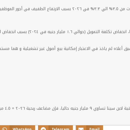
٤. توفع انخفاض نسبة التكاليف العمومية و الإدارية للمبيعات من ٣.٥% الي 
WhatsApp
Telegram
Email