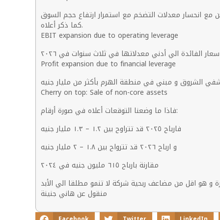
٣.٣% في ٢٠٢٦ بسبب الارتفاع الطفيف في أجور الموظفين مع انحسار معدلات التضخم مع استمرار ارتفاع حجم السوق
كما ذكر أعلاه.
EBIT expansion due to operating leverage
Profit expansion due to financial leverage
Cherry on top: Sale of non-core assets
فاذا ما وضعنا التوقعات أعلاه في صورة أرقام:
فارباح ٢٠٢٥ قد تتراوح بين ١.٢ – ١.٣ مليار جنيه
و ارباح ٢٠٢٦ قد تترواح بين ١.٨ – ٢ مليار جنيه
مقارنة بارباح ٦١٥ مليون جنيه في ٢٠٢٤
منقول عن هاني جنينة
Facebook
Twitter
LinkedIn