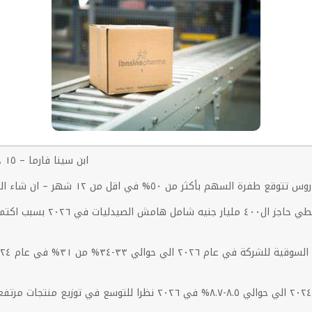
ابن سينا فارما – ١٥ جنيه للسهم قبل نهاية الربع الأول من عام ٢٠٢٦ ان شاء الله