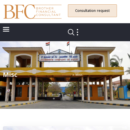
Consultation request
Misc
Home
»
Misc